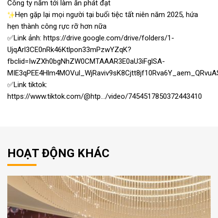
Công ty năm tới làm ăn phát đạt
Hẹn gặp lại mọi người tại buổi tiệc tất niên năm 2025, hứa
hẹn thành công rực rỡ hơn nữa
✅Link ảnh:
https://drive.google.com/drive/folders/1-
UjqArl3CE0nRk46Ktlpon33mPzwYZqK?
fbclid=IwZXh0bgNhZW0CMTAAAR3E0aU3iFglSA-
MIE3qPEE4Hlm4MOVul_WjRaviv9sK8Cjtt8jf10Rva6Y_aem_QRvu
✅Link tiktok:
https://www.tiktok.com/@htp…/video/7454517850372443410
HOẠT ĐỘNG KHÁC