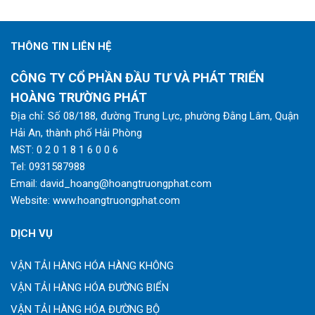
THÔNG TIN LIÊN HỆ
CÔNG TY CỔ PHẦN ĐẦU TƯ VÀ PHÁT TRIỂN
HOÀNG TRƯỜNG PHÁT
Địa chỉ: Số 08/188, đường Trung Lực, phường Đằng Lâm, Quận
Hải An, thành phố Hải Phòng
MST: 0 2 0 1 8 1 6 0 0 6
Tel:
0931587988
Email:
david_hoang@hoangtruongphat.com
Website:
www.hoangtruongphat.com
DỊCH VỤ
VẬN TẢI HÀNG HÓA HÀNG KHÔNG
VẬN TẢI HÀNG HÓA ĐƯỜNG BIỂN
VẬN TẢI HÀNG HÓA ĐƯỜNG BỘ