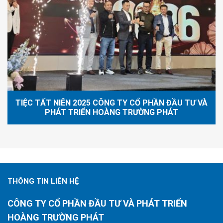
TIỆC TẤT NIÊN 2025 CÔNG TY CỔ PHẦN ĐẦU TƯ VÀ
PHÁT TRIỂN HOÀNG TRƯỜNG PHÁT
THÔNG TIN LIÊN HỆ
CÔNG TY CỔ PHẦN ĐẦU TƯ VÀ PHÁT TRIỂN
HOÀNG TRƯỜNG PHÁT