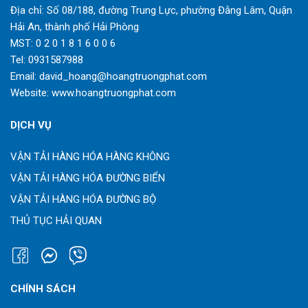
Địa chỉ: Số 08/188, đường Trung Lực, phường Đằng Lâm, Quận
Hải An, thành phố Hải Phòng
MST: 0 2 0 1 8 1 6 0 0 6
Tel:
0931587988
Email:
david_hoang@hoangtruongphat.com
Website:
www.hoangtruongphat.com
DỊCH VỤ
VẬN TẢI HÀNG HÓA HÀNG KHÔNG
VẬN TẢI HÀNG HÓA ĐƯỜNG BIỂN
VẬN TẢI HÀNG HÓA ĐƯỜNG BỘ
THỦ TỤC HẢI QUAN
CHÍNH SÁCH