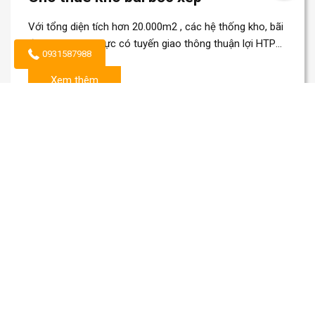
Với tổng diện tích hơn 20.000m2 , các hệ thống kho, bãi
đặt tại các khu vực có tuyến giao thông thuận lợi HTP
0931587988
JSC đã và đang đáp ứng...
Xem thêm
0
Năm Thành Lập