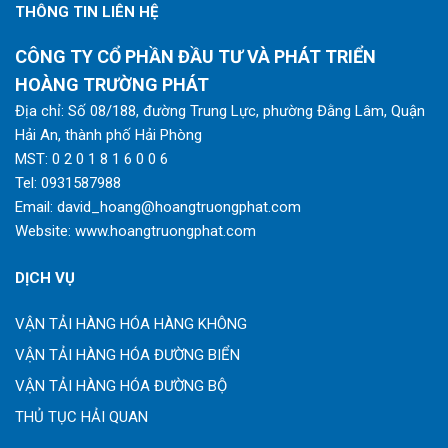
THÔNG TIN LIÊN HỆ
CÔNG TY CỔ PHẦN ĐẦU TƯ VÀ PHÁT TRIỂN
HOÀNG TRƯỜNG PHÁT
Địa chỉ: Số 08/188, đường Trung Lực, phường Đằng Lâm, Quận
Hải An, thành phố Hải Phòng
MST: 0 2 0 1 8 1 6 0 0 6
Tel:
0931587988
Email:
david_hoang@hoangtruongphat.com
Website:
www.hoangtruongphat.com
DỊCH VỤ
VẬN TẢI HÀNG HÓA HÀNG KHÔNG
VẬN TẢI HÀNG HÓA ĐƯỜNG BIỂN
VẬN TẢI HÀNG HÓA ĐƯỜNG BỘ
THỦ TỤC HẢI QUAN