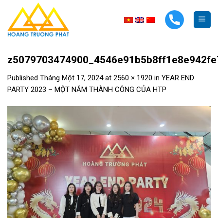
Skip
to
content
z5079703474900_4546e91b5b8ff1e8e942fe
Published
Tháng Một 17, 2024
at
2560 × 1920
in
YEAR END
PARTY 2023 – MỘT NĂM THÀNH CÔNG CỦA HTP