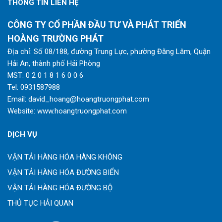
THÔNG TIN LIÊN HỆ
CÔNG TY CỔ PHẦN ĐẦU TƯ VÀ PHÁT TRIỂN
HOÀNG TRƯỜNG PHÁT
Địa chỉ: Số 08/188, đường Trung Lực, phường Đằng Lâm, Quận
Hải An, thành phố Hải Phòng
MST: 0 2 0 1 8 1 6 0 0 6
Tel:
0931587988
Email:
david_hoang@hoangtruongphat.com
Website:
www.hoangtruongphat.com
DỊCH VỤ
VẬN TẢI HÀNG HÓA HÀNG KHÔNG
VẬN TẢI HÀNG HÓA ĐƯỜNG BIỂN
VẬN TẢI HÀNG HÓA ĐƯỜNG BỘ
THỦ TỤC HẢI QUAN