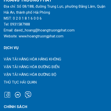
Địa chỉ: Số 08/188, đường Trung Lực, phường Đằng Lâm, Quận
Hải An, thành phố Hải Phòng
MST: 0 2 0 1 8 1 6 0 0 6
Tel:
0931587988
Email:
david_hoang@hoangtruongphat.com
Website:
www.hoangtruongphat.com
DỊCH VỤ
VẬN TẢI HÀNG HÓA HÀNG KHÔNG
VẬN TẢI HÀNG HÓA ĐƯỜNG BIỂN
VẬN TẢI HÀNG HÓA ĐƯỜNG BỘ
THỦ TỤC HẢI QUAN
CHÍNH SÁCH