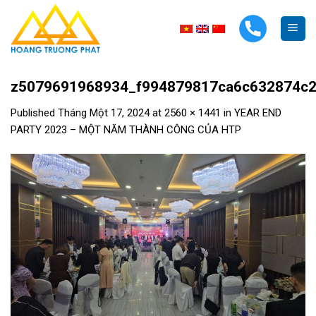
Skip
to
content
z5079691968934_f994879817ca6c632874c
Published
Tháng Một 17, 2024
at
2560 × 1441
in
YEAR END
PARTY 2023 – MỘT NĂM THÀNH CÔNG CỦA HTP