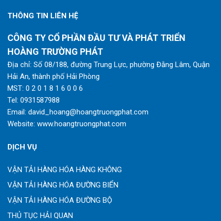
THÔNG TIN LIÊN HỆ
CÔNG TY CỔ PHẦN ĐẦU TƯ VÀ PHÁT TRIỂN
HOÀNG TRƯỜNG PHÁT
Địa chỉ: Số 08/188, đường Trung Lực, phường Đằng Lâm, Quận
Hải An, thành phố Hải Phòng
MST: 0 2 0 1 8 1 6 0 0 6
Tel:
0931587988
Email:
david_hoang@hoangtruongphat.com
Website:
www.hoangtruongphat.com
DỊCH VỤ
VẬN TẢI HÀNG HÓA HÀNG KHÔNG
VẬN TẢI HÀNG HÓA ĐƯỜNG BIỂN
VẬN TẢI HÀNG HÓA ĐƯỜNG BỘ
THỦ TỤC HẢI QUAN