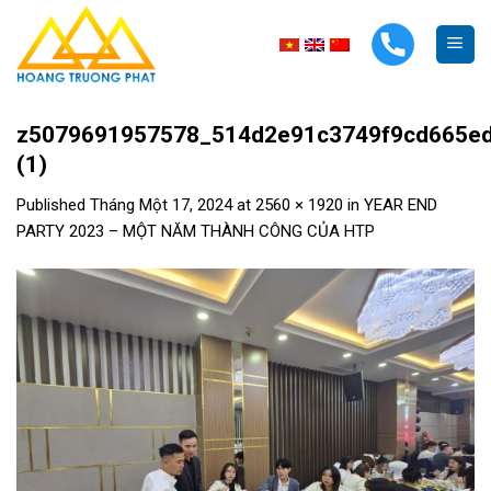
Skip
to
content
z5079691957578_514d2e91c3749f9cd665e
(1)
Published
Tháng Một 17, 2024
at
2560 × 1920
in
YEAR END
PARTY 2023 – MỘT NĂM THÀNH CÔNG CỦA HTP