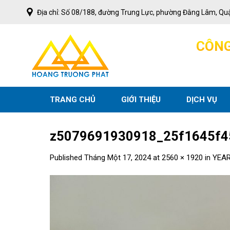
Skip
Địa chỉ: Số 08/188, đường Trung Lực, phường Đằng Lâm, Qu
to
content
C
Ô
N
TRANG CHỦ
GIỚI THIỆU
DỊCH VỤ
z5079691930918_25f1645f4
Published
Tháng Một 17, 2024
at
2560 × 1920
in
YEAR