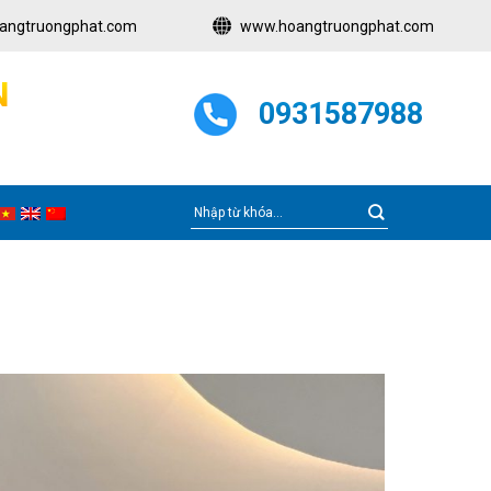
angtruongphat.com
www.hoangtruongphat.com
N
0931587988