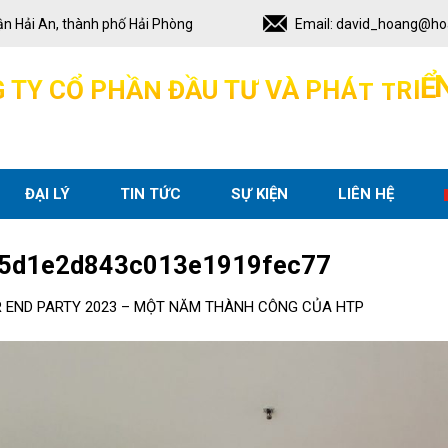
ận Hải An, thành phố Hải Phòng
Email:
david_hoang@ho
G
T
Y
C
Ổ
P
H
Ầ
N
Đ
Ầ
U
T
Ư
V
À
P
H
Á
T
T
R
I
Ể
ĐẠI LÝ
TIN TỨC
SỰ KIỆN
LIÊN HỆ
5d1e2d843c013e1919fec77
 END PARTY 2023 – MỘT NĂM THÀNH CÔNG CỦA HTP