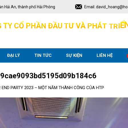
ận Hải An, thành phố Hải Phòng
Email:
david_hoang@ho
G
T
Y
C
Ổ
P
H
Ầ
N
Đ
Ầ
U
T
Ư
V
À
P
H
Á
T
T
R
I
Ể
ĐẠI LÝ
TIN TỨC
SỰ KIỆN
LIÊN HỆ
a9cae9093bd5195d09b184c6
 END PARTY 2023 – MỘT NĂM THÀNH CÔNG CỦA HTP