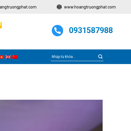
angtruongphat.com
www.hoangtruongphat.com
N
0931587988