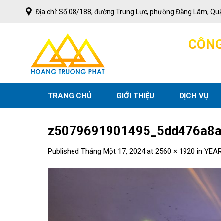
Skip
Địa chỉ: Số 08/188, đường Trung Lực, phường Đằng Lâm, Qu
to
content
C
Ô
N
TRANG CHỦ
GIỚI THIỆU
DỊCH VỤ
z5079691901495_5dd476a8
Published
Tháng Một 17, 2024
at
2560 × 1920
in
YEAR