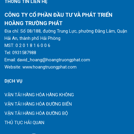
THÔNG TIN LIÊN HỆ
CÔNG TY CỔ PHẦN ĐẦU TƯ VÀ PHÁT TRIỂN
HOÀNG TRƯỜNG PHÁT
Địa chỉ: Số 08/188, đường Trung Lực, phường Đằng Lâm, Quận
Hải An, thành phố Hải Phòng
MST: 0 2 0 1 8 1 6 0 0 6
Tel:
0931587988
Email:
david_hoang@hoangtruongphat.com
Website:
www.hoangtruongphat.com
DỊCH VỤ
VẬN TẢI HÀNG HÓA HÀNG KHÔNG
VẬN TẢI HÀNG HÓA ĐƯỜNG BIỂN
VẬN TẢI HÀNG HÓA ĐƯỜNG BỘ
THỦ TỤC HẢI QUAN