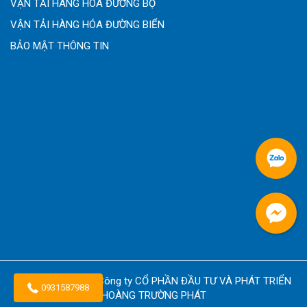
VẬN TẢI HÀNG HÓA ĐƯỜNG BỘ
VẬN TẢI HÀNG HÓA ĐƯỜNG BIỂN
BẢO MẬT THÔNG TIN
Copyright © 2026
Công ty CỔ PHẦN ĐẦU TƯ VÀ PHÁT TRIỂN
0931587988
HOÀNG TRƯỜNG PHÁT