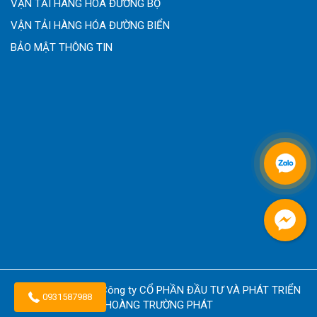
VẬN TẢI HÀNG HÓA ĐƯỜNG BỘ
VẬN TẢI HÀNG HÓA ĐƯỜNG BIỂN
BẢO MẬT THÔNG TIN
Copyright © 2026
Công ty CỔ PHẦN ĐẦU TƯ VÀ PHÁT TRIỂN
0931587988
HOÀNG TRƯỜNG PHÁT