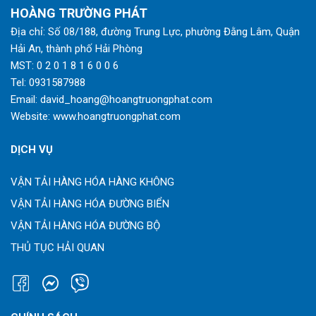
HOÀNG TRƯỜNG PHÁT
Địa chỉ: Số 08/188, đường Trung Lực, phường Đằng Lâm, Quận
Hải An, thành phố Hải Phòng
MST: 0 2 0 1 8 1 6 0 0 6
Tel:
0931587988
Email:
david_hoang@hoangtruongphat.com
Website:
www.hoangtruongphat.com
DỊCH VỤ
VẬN TẢI HÀNG HÓA HÀNG KHÔNG
VẬN TẢI HÀNG HÓA ĐƯỜNG BIỂN
VẬN TẢI HÀNG HÓA ĐƯỜNG BỘ
THỦ TỤC HẢI QUAN