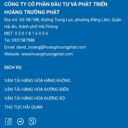
CÔNG TY CỔ PHẦN ĐẦU TƯ VÀ PHÁT TRIỂN
HOÀNG TRƯỜNG PHÁT
Địa chỉ: Số 08/188, đường Trung Lực, phường Đằng Lâm, Quận
Hải An, thành phố Hải Phòng
MST: 0 2 0 1 8 1 6 0 0 6
Tel:
0931587988
Email:
david_hoang@hoangtruongphat.com
Website:
www.hoangtruongphat.com
DỊCH VỤ
VẬN TẢI HÀNG HÓA HÀNG KHÔNG
VẬN TẢI HÀNG HÓA ĐƯỜNG BIỂN
VẬN TẢI HÀNG HÓA ĐƯỜNG BỘ
THỦ TỤC HẢI QUAN