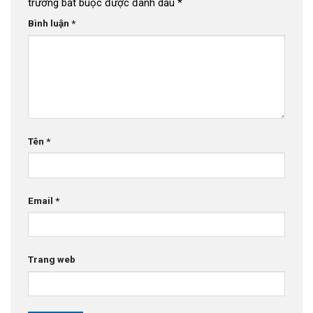
trường bắt buộc được đánh dấu
*
Bình luận
*
Tên
*
Email
*
Trang web