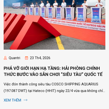
Quantri
23 Th4, 2026
PHÁ VỠ GIỚI HẠN HẠ TẦNG: HẢI PHÒNG CHÍNH
THỨC BƯỚC VÀO SÂN CHƠI “SIÊU TÀU” QUỐC TẾ
Việc đón thành công siêu tàu COSCO SHIPPING AQUARIUS
(197.087 DWT) tại Hateco (HHIT) ngày 22/4 vừa qua không chỉ
là một kỷ lục về con số, mà là một...
XEM THÊM