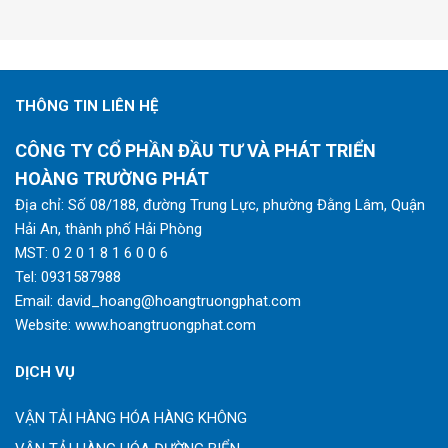
THÔNG TIN LIÊN HỆ
CÔNG TY CỔ PHẦN ĐẦU TƯ VÀ PHÁT TRIỂN
HOÀNG TRƯỜNG PHÁT
Địa chỉ: Số 08/188, đường Trung Lực, phường Đằng Lâm, Quận
Hải An, thành phố Hải Phòng
MST: 0 2 0 1 8 1 6 0 0 6
Tel:
0931587988
Email:
david_hoang@hoangtruongphat.com
Website:
www.hoangtruongphat.com
DỊCH VỤ
VẬN TẢI HÀNG HÓA HÀNG KHÔNG