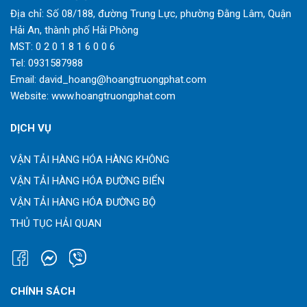
Địa chỉ: Số 08/188, đường Trung Lực, phường Đằng Lâm, Quận
Hải An, thành phố Hải Phòng
MST: 0 2 0 1 8 1 6 0 0 6
Tel:
0931587988
Email:
david_hoang@hoangtruongphat.com
Website:
www.hoangtruongphat.com
DỊCH VỤ
VẬN TẢI HÀNG HÓA HÀNG KHÔNG
VẬN TẢI HÀNG HÓA ĐƯỜNG BIỂN
VẬN TẢI HÀNG HÓA ĐƯỜNG BỘ
THỦ TỤC HẢI QUAN
CHÍNH SÁCH