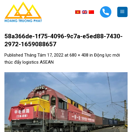
Skip
to
content
58a366de-1f75-4096-9c7a-e5ed88-7430-
2972-1659088657
Published
Tháng Tám 17, 2022
at
680 × 408
in
Động lực mới
thúc đẩy logistics ASEAN