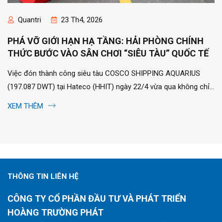
Quantri
23 Th4, 2026
PHÁ VỠ GIỚI HẠN HẠ TẦNG: HẢI PHÒNG CHÍNH
THỨC BƯỚC VÀO SÂN CHƠI “SIÊU TÀU” QUỐC TẾ
Việc đón thành công siêu tàu COSCO SHIPPING AQUARIUS
(197.087 DWT) tại Hateco (HHIT) ngày 22/4 vừa qua không chỉ
là một kỷ lục về con số, mà là một...
XEM THÊM
THÔNG TIN LIÊN HỆ
CÔNG TY CỔ PHẦN ĐẦU TƯ VÀ PHÁT TRIỂN
HOÀNG TRƯỜNG PHÁT