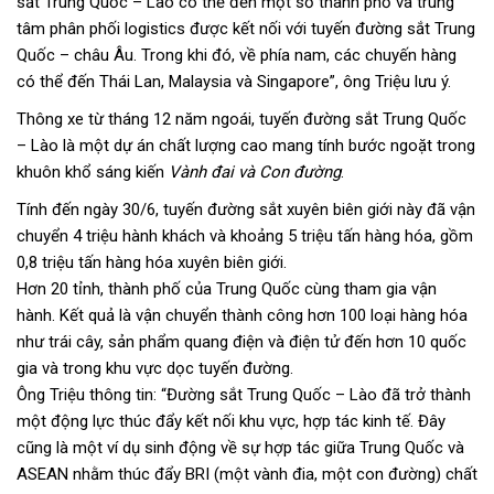
sắt Trung Quốc – Lào có thể đến một số thành phố và trung
tâm phân phối logistics được kết nối với tuyến đường sắt Trung
Quốc – châu Âu. Trong khi đó, về phía nam, các chuyến hàng
có thể đến Thái Lan, Malaysia và Singapore”, ông Triệu lưu ý.
Thông xe từ tháng 12 năm ngoái, tuyến đường sắt Trung Quốc
– Lào là một dự án chất lượng cao mang tính bước ngoặt trong
khuôn khổ sáng kiến
Vành đai và Con đường
.
Tính đến ngày 30/6, tuyến đường sắt xuyên biên giới này đã vận
chuyển 4 triệu hành khách và khoảng 5 triệu tấn hàng hóa, gồm
0,8 triệu tấn hàng hóa xuyên biên giới.
Hơn 20 tỉnh, thành phố của Trung Quốc cùng tham gia vận
hành. Kết quả là vận chuyển thành công hơn 100 loại hàng hóa
như trái cây, sản phẩm quang điện và điện tử đến hơn 10 quốc
gia và trong khu vực dọc tuyến đường.
Ông Triệu thông tin: “Đường sắt Trung Quốc – Lào đã trở thành
một động lực thúc đẩy kết nối khu vực, hợp tác kinh tế. Đây
cũng là một ví dụ sinh động về sự hợp tác giữa Trung Quốc và
ASEAN nhằm thúc đẩy BRI (một vành đia, một con đường) chất