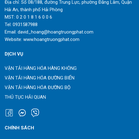
Địa chỉ: Số 08/188, đường Trung Lực, phường Đằng Lâm, Quận
Hải An, thành phố Hải Phòng
MST: 0 2 0 1 8 1 6 0 0 6
Tel:
0931587988
Email:
david_hoang@hoangtruongphat.com
Website:
www.hoangtruongphat.com
DỊCH VỤ
VẬN TẢI HÀNG HÓA HÀNG KHÔNG
VẬN TẢI HÀNG HÓA ĐƯỜNG BIỂN
VẬN TẢI HÀNG HÓA ĐƯỜNG BỘ
THỦ TỤC HẢI QUAN
CHÍNH SÁCH