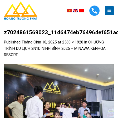
Skip
to
content
z7024861569023_11d6474eb764964ef651a
Published
Tháng Chín 18, 2025
at
2560 × 1920
in
CHƯƠNG
TRÌNH DU LỊCH 2N1D NINH BÌNH 2025 – MINAWA KENHGA
RESORT