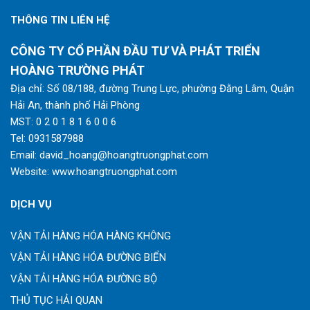
THÔNG TIN LIÊN HỆ
CÔNG TY CỔ PHẦN ĐẦU TƯ VÀ PHÁT TRIỂN
HOÀNG TRƯỜNG PHÁT
Địa chỉ: Số 08/188, đường Trung Lực, phường Đằng Lâm, Quận
Hải An, thành phố Hải Phòng
MST: 0 2 0 1 8 1 6 0 0 6
Tel:
0931587988
Email:
david_hoang@hoangtruongphat.com
Website:
www.hoangtruongphat.com
DỊCH VỤ
VẬN TẢI HÀNG HÓA HÀNG KHÔNG
VẬN TẢI HÀNG HÓA ĐƯỜNG BIỂN
VẬN TẢI HÀNG HÓA ĐƯỜNG BỘ
THỦ TỤC HẢI QUAN