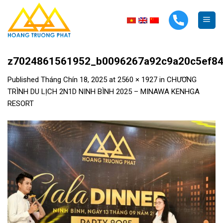
Skip
to
content
z7024861561952_b0096267a92c9a20c5ef84
Published
Tháng Chín 18, 2025
at
2560 × 1927
in
CHƯƠNG
TRÌNH DU LỊCH 2N1D NINH BÌNH 2025 – MINAWA KENHGA
RESORT