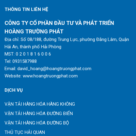
THÔNG TIN LIÊN HỆ
CÔNG TY CỔ PHẦN ĐẦU TƯ VÀ PHÁT TRIỂN
HOÀNG TRƯỜNG PHÁT
Địa chỉ: Số 08/188, đường Trung Lực, phường Đằng Lâm, Quận
Hải An, thành phố Hải Phòng
MST: 0 2 0 1 8 1 6 0 0 6
Tel:
0931587988
Email:
david_hoang@hoangtruongphat.com
Website:
www.hoangtruongphat.com
DỊCH VỤ
VẬN TẢI HÀNG HÓA HÀNG KHÔNG
VẬN TẢI HÀNG HÓA ĐƯỜNG BIỂN
VẬN TẢI HÀNG HÓA ĐƯỜNG BỘ
THỦ TỤC HẢI QUAN