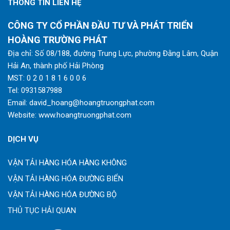
THÔNG TIN LIÊN HỆ
CÔNG TY CỔ PHẦN ĐẦU TƯ VÀ PHÁT TRIỂN
HOÀNG TRƯỜNG PHÁT
Địa chỉ: Số 08/188, đường Trung Lực, phường Đằng Lâm, Quận
Hải An, thành phố Hải Phòng
MST: 0 2 0 1 8 1 6 0 0 6
Tel:
0931587988
Email:
david_hoang@hoangtruongphat.com
Website:
www.hoangtruongphat.com
DỊCH VỤ
VẬN TẢI HÀNG HÓA HÀNG KHÔNG
VẬN TẢI HÀNG HÓA ĐƯỜNG BIỂN
VẬN TẢI HÀNG HÓA ĐƯỜNG BỘ
THỦ TỤC HẢI QUAN