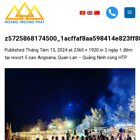
Skip
to
content
z5725868174500_1acffaf8aa598414e823ff8
Published
Tháng Tám 13, 2024
at
2560 × 1920
in
2 ngày 1 đêm
tại resort 5 sao Angsana, Quan Lạn – Quảng Ninh cùng HTP