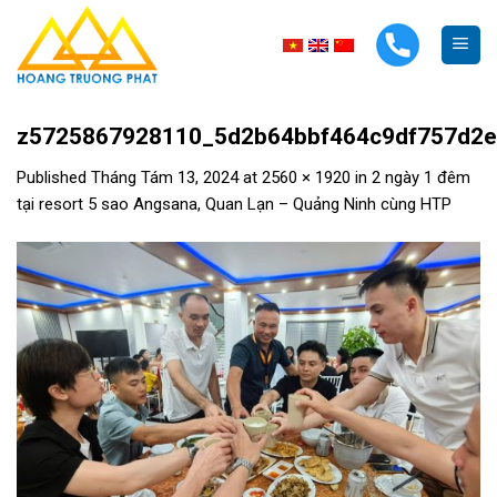
Skip
to
content
z5725867928110_5d2b64bbf464c9df757d2e
Published
Tháng Tám 13, 2024
at
2560 × 1920
in
2 ngày 1 đêm
tại resort 5 sao Angsana, Quan Lạn – Quảng Ninh cùng HTP