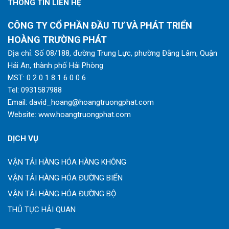
THÔNG TIN LIÊN HỆ
CÔNG TY CỔ PHẦN ĐẦU TƯ VÀ PHÁT TRIỂN
HOÀNG TRƯỜNG PHÁT
Địa chỉ: Số 08/188, đường Trung Lực, phường Đằng Lâm, Quận
Hải An, thành phố Hải Phòng
MST: 0 2 0 1 8 1 6 0 0 6
Tel:
0931587988
Email:
david_hoang@hoangtruongphat.com
Website:
www.hoangtruongphat.com
DỊCH VỤ
VẬN TẢI HÀNG HÓA HÀNG KHÔNG
VẬN TẢI HÀNG HÓA ĐƯỜNG BIỂN
VẬN TẢI HÀNG HÓA ĐƯỜNG BỘ
THỦ TỤC HẢI QUAN