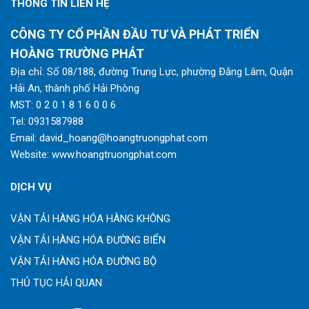
THÔNG TIN LIÊN HỆ
CÔNG TY CỔ PHẦN ĐẦU TƯ VÀ PHÁT TRIỂN
HOÀNG TRƯỜNG PHÁT
Địa chỉ: Số 08/188, đường Trung Lực, phường Đằng Lâm, Quận
Hải An, thành phố Hải Phòng
MST: 0 2 0 1 8 1 6 0 0 6
Tel:
0931587988
Email:
david_hoang@hoangtruongphat.com
Website:
www.hoangtruongphat.com
DỊCH VỤ
VẬN TẢI HÀNG HÓA HÀNG KHÔNG
VẬN TẢI HÀNG HÓA ĐƯỜNG BIỂN
VẬN TẢI HÀNG HÓA ĐƯỜNG BỘ
THỦ TỤC HẢI QUAN