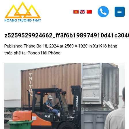
Skip
to
content
z5259529924662_ff3f6b198974910d41c304
Published
Tháng Ba 18, 2024
at
2560 × 1920
in
Xử lý lô hàng
thép phế tại Posco Hải Phòng