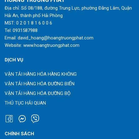
Địa chỉ: Số 08/188, đường Trung Lực, phường Đằng Lâm, Quận
Hải An, thành phố Hải Phòng
MST: 0 2 0 1 8 1 6 0 0 6
Tel:
0931587988
Email:
david_hoang@hoangtruongphat.com
Website:
www.hoangtruongphat.com
DỊCH VỤ
VẬN TẢI HÀNG HÓA HÀNG KHÔNG
VẬN TẢI HÀNG HÓA ĐƯỜNG BIỂN
VẬN TẢI HÀNG HÓA ĐƯỜNG BỘ
THỦ TỤC HẢI QUAN
CHÍNH SÁCH