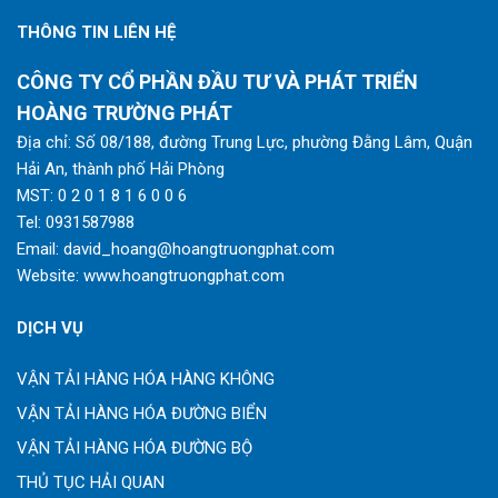
THÔNG TIN LIÊN HỆ
CÔNG TY CỔ PHẦN ĐẦU TƯ VÀ PHÁT TRIỂN
HOÀNG TRƯỜNG PHÁT
Địa chỉ: Số 08/188, đường Trung Lực, phường Đằng Lâm, Quận
Hải An, thành phố Hải Phòng
MST: 0 2 0 1 8 1 6 0 0 6
Tel:
0931587988
Email:
david_hoang@hoangtruongphat.com
Website:
www.hoangtruongphat.com
DỊCH VỤ
VẬN TẢI HÀNG HÓA HÀNG KHÔNG
VẬN TẢI HÀNG HÓA ĐƯỜNG BIỂN
VẬN TẢI HÀNG HÓA ĐƯỜNG BỘ
THỦ TỤC HẢI QUAN