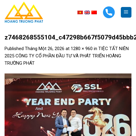
Skip
to
content
z7468268555104_c47298b667f5079d45bbb
Published
Tháng Một 26, 2026
at
1280 × 960
in
TIỆC TẤT NIÊN
2025 CÔNG TY CỔ PHẦN ĐẦU TƯ VÀ PHÁT TRIỂN HOÀNG
TRƯỜNG PHÁT