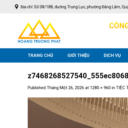
Skip
Địa chỉ: Số 08/188, đường Trung Lực, phường Đằng Lâm, Qu
to
content
C
Ô
N
TRANG CHỦ
GIỚI THIỆU
DỊCH VỤ
z7468268527540_555ec8068
Published
Tháng Một 26, 2026
at
1280 × 960
in
TIỆC 