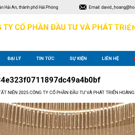
ận Hải An, thành phố Hải Phòng
Email:
david_hoang@ho
G
T
Y
C
Ổ
P
H
Ầ
N
Đ
Ầ
U
T
Ư
V
À
P
H
Á
T
T
R
I
Ể
ĐẠI LÝ
TIN TỨC
SỰ KIỆN
LIÊN HỆ
4e323f0711897dc49a4b0bf
TẤT NIÊN 2025 CÔNG TY CỔ PHẦN ĐẦU TƯ VÀ PHÁT TRIỂN HOÀN