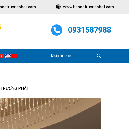
angtruongphat.com
www.hoangtruongphat.com
N
0931587988
G TRƯỜNG PHÁT