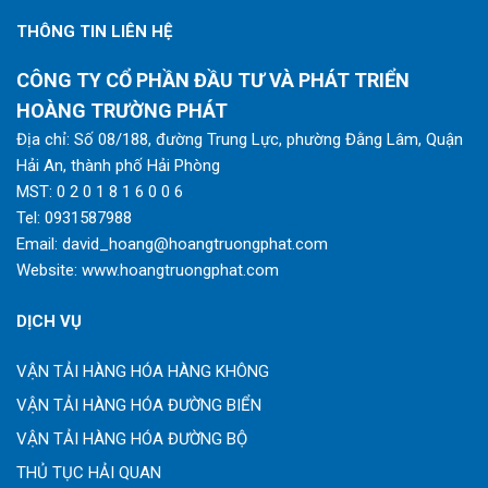
THÔNG TIN LIÊN HỆ
CÔNG TY CỔ PHẦN ĐẦU TƯ VÀ PHÁT TRIỂN
HOÀNG TRƯỜNG PHÁT
Địa chỉ: Số 08/188, đường Trung Lực, phường Đằng Lâm, Quận
Hải An, thành phố Hải Phòng
MST: 0 2 0 1 8 1 6 0 0 6
Tel:
0931587988
Email:
david_hoang@hoangtruongphat.com
Website:
www.hoangtruongphat.com
DỊCH VỤ
VẬN TẢI HÀNG HÓA HÀNG KHÔNG
VẬN TẢI HÀNG HÓA ĐƯỜNG BIỂN
VẬN TẢI HÀNG HÓA ĐƯỜNG BỘ
THỦ TỤC HẢI QUAN