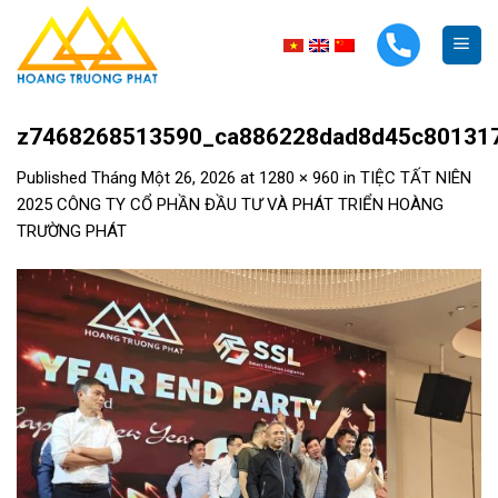
Skip
to
content
z7468268513590_ca886228dad8d45c80131
Published
Tháng Một 26, 2026
at
1280 × 960
in
TIỆC TẤT NIÊN
2025 CÔNG TY CỔ PHẦN ĐẦU TƯ VÀ PHÁT TRIỂN HOÀNG
TRƯỜNG PHÁT