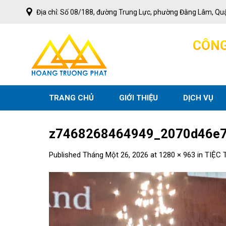
Skip
Địa chỉ: Số 08/188, đường Trung Lực, phường Đằng Lâm, Qu
to
content
C
Ô
N
TRANG CHỦ
GIỚI THIỆU
DỊCH VỤ
z7468268464949_2070d46e7
Published
Tháng Một 26, 2026
at
1280 × 963
in
TIỆC 