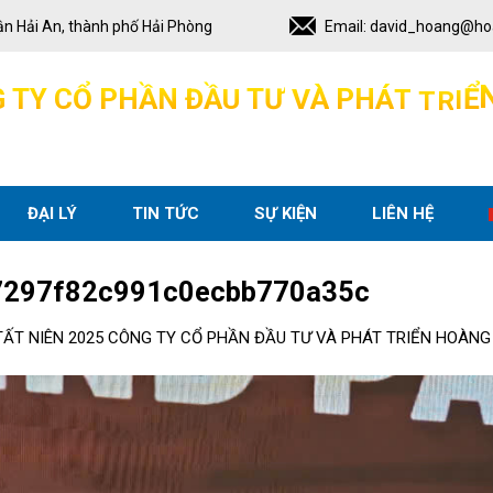
ận Hải An, thành phố Hải Phòng
Email:
david_hoang@ho
Ể
I
G
T
Y
C
Ổ
P
H
Ầ
N
Đ
Ầ
U
T
Ư
V
À
P
H
Á
T
T
R
ĐẠI LÝ
TIN TỨC
SỰ KIỆN
LIÊN HỆ
297f82c991c0ecbb770a35c
TẤT NIÊN 2025 CÔNG TY CỔ PHẦN ĐẦU TƯ VÀ PHÁT TRIỂN HOÀN