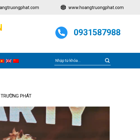
angtruongphat.com
www.hoangtruongphat.com
N
0931587988
G TRƯỜNG PHÁT