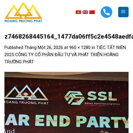
Skip
to
content
z7468268445164_1477da06ff5c2e4548aedf
Published
Tháng Một 26, 2026
at
960 × 1280
in
TIỆC TẤT NIÊN
2025 CÔNG TY CỔ PHẦN ĐẦU TƯ VÀ PHÁT TRIỂN HOÀNG
TRƯỜNG PHÁT