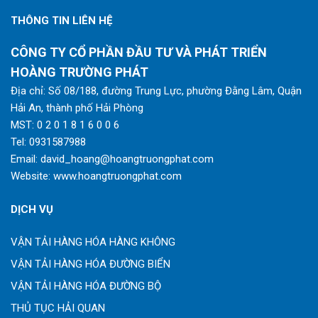
THÔNG TIN LIÊN HỆ
CÔNG TY CỔ PHẦN ĐẦU TƯ VÀ PHÁT TRIỂN
HOÀNG TRƯỜNG PHÁT
Địa chỉ: Số 08/188, đường Trung Lực, phường Đằng Lâm, Quận
Hải An, thành phố Hải Phòng
MST: 0 2 0 1 8 1 6 0 0 6
Tel:
0931587988
Email:
david_hoang@hoangtruongphat.com
Website:
www.hoangtruongphat.com
DỊCH VỤ
VẬN TẢI HÀNG HÓA HÀNG KHÔNG
VẬN TẢI HÀNG HÓA ĐƯỜNG BIỂN
VẬN TẢI HÀNG HÓA ĐƯỜNG BỘ
THỦ TỤC HẢI QUAN