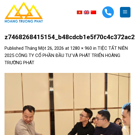
Skip
to
content
z7468268415154_b48cdcb1e5f70c4c372ac2
Published
Tháng Một 26, 2026
at
1280 × 960
in
TIỆC TẤT NIÊN
2025 CÔNG TY CỔ PHẦN ĐẦU TƯ VÀ PHÁT TRIỂN HOÀNG
TRƯỜNG PHÁT