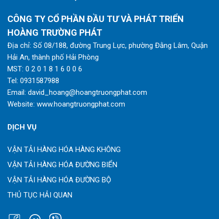
CÔNG TY CỔ PHẦN ĐẦU TƯ VÀ PHÁT TRIỂN
HOÀNG TRƯỜNG PHÁT
Địa chỉ: Số 08/188, đường Trung Lực, phường Đằng Lâm, Quận
Hải An, thành phố Hải Phòng
MST: 0 2 0 1 8 1 6 0 0 6
Tel:
0931587988
Email:
david_hoang@hoangtruongphat.com
Website:
www.hoangtruongphat.com
DỊCH VỤ
VẬN TẢI HÀNG HÓA HÀNG KHÔNG
VẬN TẢI HÀNG HÓA ĐƯỜNG BIỂN
VẬN TẢI HÀNG HÓA ĐƯỜNG BỘ
THỦ TỤC HẢI QUAN