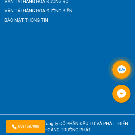
VẬN TẢI HÀNG HÓA ĐƯỜNG BỘ
VẬN TẢI HÀNG HÓA ĐƯỜNG BIỂN
BẢO MẬT THÔNG TIN
Copyright © 2026
Công ty CỔ PHẦN ĐẦU TƯ VÀ PHÁT TRIỂN
0931587988
HOÀNG TRƯỜNG PHÁT