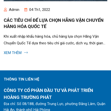
Admin
04 Th1, 2022
CÁC TIÊU CHÍ ĐỂ LỰA CHỌN HÃNG VẬN CHUYỂN
HÀNG HÓA QUỐC TẾ
Khi xuất nhập khẩu hàng hóa, chủ hàng lựa chọn Hãng Vận
Chuyển Quốc Tế dựa theo tiêu chí giá cước, dịch vụ, thời gian
vận chuyển hay thương hiệu…?...
XEM THÊM
THÔNG TIN LIÊN HỆ
CÔNG TY CỔ PHẦN ĐẦU TƯ VÀ PHÁT TRIỂN
HOÀNG TRƯỜNG PHÁT
Địa chỉ: Số 08/188, đường Trung Lực, phường Đằng Lâm, Quận
Hải An, thành phố Hải Phòng