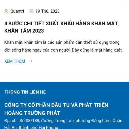
Quantri
19 Th6, 2023
4 BƯỚC CHI TIẾT XUẤT KHẨU HÀNG KHĂN MẶT,
KHĂN TẮM 2023
Khăn mặt, khăn tắm là các sản phẩm cần thiết sử dụng trong
đời sống hằng ngày của con người. Đây cũng là mặt hàng xuất
khẩu chủ lực của...
XEM THÊM
THÔNG TIN LIÊN HỆ
CÔNG TY CỔ PHẦN ĐẦU TƯ VÀ PHÁT TRIỂN
HOÀNG TRƯỜNG PHÁT
Địa chỉ: Số 08/188, đường Trung Lực, phường Đằng Lâm, Quận
Hải An, thành phố Hải Phòng