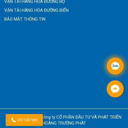
VẬN TẢI HÀNG HÓA ĐƯỜNG BỘ
VẬN TẢI HÀNG HÓA ĐƯỜNG BIỂN
BẢO MẬT THÔNG TIN
Copyright © 2026
Công ty CỔ PHẦN ĐẦU TƯ VÀ PHÁT TRIỂN
0931587988
HOÀNG TRƯỜNG PHÁT