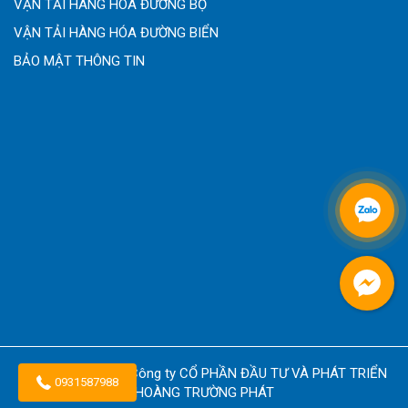
VẬN TẢI HÀNG HÓA ĐƯỜNG BỘ
VẬN TẢI HÀNG HÓA ĐƯỜNG BIỂN
BẢO MẬT THÔNG TIN
Copyright © 2026
Công ty CỔ PHẦN ĐẦU TƯ VÀ PHÁT TRIỂN
0931587988
HOÀNG TRƯỜNG PHÁT