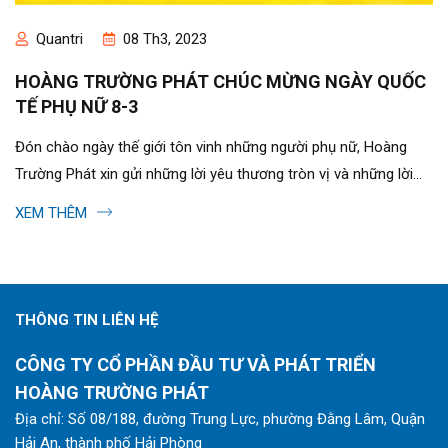
Quantri
08 Th3, 2023
HOÀNG TRƯỜNG PHÁT CHÚC MỪNG NGÀY QUỐC
TẾ PHỤ NỮ 8-3
Đón chào ngày thế giới tôn vinh những người phụ nữ, Hoàng
Trường Phát xin gửi những lời yêu thương tròn vị và những lời
chúc tuyệt vời đến phái...
XEM THÊM
THÔNG TIN LIÊN HỆ
CÔNG TY CỔ PHẦN ĐẦU TƯ VÀ PHÁT TRIỂN
HOÀNG TRƯỜNG PHÁT
Địa chỉ: Số 08/188, đường Trung Lực, phường Đằng Lâm, Quận
Hải An, thành phố Hải Phòng