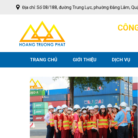
Skip
Địa chỉ: Số 08/188, đường Trung Lực, phường Đằng Lâm, Qu
to
content
C
Ô
N
TRANG CHỦ
GIỚI THIỆU
DỊCH VỤ