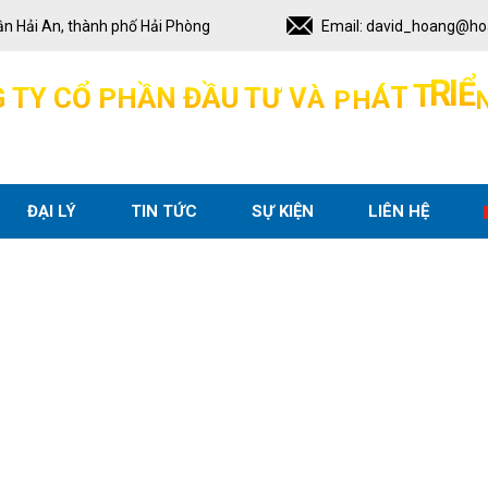
ận Hải An, thành phố Hải Phòng
Email:
david_hoang@ho
T
Á
T
H
P
N
Đ
Ầ
G
T
Y
C
Ổ
P
H
Ầ
U
À
T
R
V
Ư
I
Ể
ĐẠI LÝ
TIN TỨC
SỰ KIỆN
LIÊN HỆ