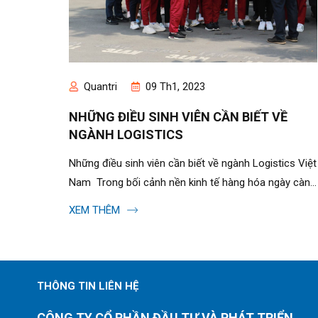
Quantri
09 Th1, 2023
NHỮNG ĐIỀU SINH VIÊN CẦN BIẾT VỀ
NGÀNH LOGISTICS
Những điều sinh viên cần biết về ngành Logistics Việt
Nam Trong bối cảnh nền kinh tế hàng hóa ngày càng
phát triển mạnh mẽ, Logistics ra đời như một...
XEM THÊM
THÔNG TIN LIÊN HỆ
CÔNG TY CỔ PHẦN ĐẦU TƯ VÀ PHÁT TRIỂN