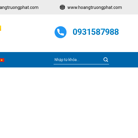
angtruongphat.com
www.hoangtruongphat.com
N
0931587988