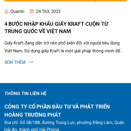
Quantri
24 Th3, 2023
4 BƯỚC NHẬP KHẨU GIẤY KRAFT CUỘN TỪ
TRUNG QUỐC VỀ VIỆT NAM
Giấy Kraft đang dần trở nên phổ biến đối với người tiêu dùng
Việt Nam, Sử dụng giấy Kraft là một giải pháp thông minh để
bảo vệ môi trường...
XEM THÊM
THÔNG TIN LIÊN HỆ
CÔNG TY CỔ PHẦN ĐẦU TƯ VÀ PHÁT TRIỂN
HOÀNG TRƯỜNG PHÁT
Địa chỉ: Số 08/188, đường Trung Lực, phường Đằng Lâm, Quận
Hải An, thành phố Hải Phòng