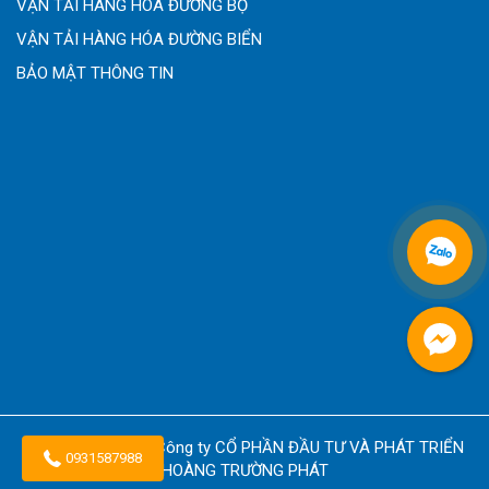
VẬN TẢI HÀNG HÓA ĐƯỜNG BỘ
VẬN TẢI HÀNG HÓA ĐƯỜNG BIỂN
BẢO MẬT THÔNG TIN
Copyright © 2026
Công ty CỔ PHẦN ĐẦU TƯ VÀ PHÁT TRIỂN
0931587988
HOÀNG TRƯỜNG PHÁT