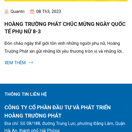
Quantri
08 Th3, 2023
HOÀNG TRƯỜNG PHÁT CHÚC MỪNG NGÀY QUỐC
TẾ PHỤ NỮ 8-3
Đón chào ngày thế giới tôn vinh những người phụ nữ, Hoàng
Trường Phát xin gửi những lời yêu thương tròn vị và những lời
chúc tuyệt vời đến phái...
XEM THÊM
THÔNG TIN LIÊN HỆ
CÔNG TY CỔ PHẦN ĐẦU TƯ VÀ PHÁT TRIỂN
HOÀNG TRƯỜNG PHÁT
Địa chỉ: Số 08/188, đường Trung Lực, phường Đằng Lâm, Quận
Hải An, thành phố Hải Phòng