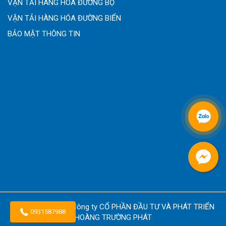
VẬN TẢI HÀNG HÓA ĐƯỜNG BỘ
VẬN TẢI HÀNG HÓA ĐƯỜNG BIỂN
BẢO MẬT THÔNG TIN
Copyright © 2026
Công ty CỔ PHẦN ĐẦU TƯ VÀ PHÁT TRIỂN
0931587988
HOÀNG TRƯỜNG PHÁT