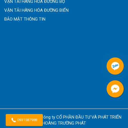
VẬN TẢI HÀNG HÓA ĐƯỜNG BỘ
VẬN TẢI HÀNG HÓA ĐƯỜNG BIỂN
BẢO MẬT THÔNG TIN
Copyright © 2026
Công ty CỔ PHẦN ĐẦU TƯ VÀ PHÁT TRIỂN
0931587988
HOÀNG TRƯỜNG PHÁT