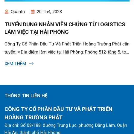
Quantri
20 Th4, 2023
TUYỂN DỤNG NHÂN VIÊN CHỨNG TỪ LOGISTICS
LÀM VIỆC TẠI HẢI PHÒNG
Công Ty Cổ Phần Đầu Tư Và Phát Triển Hoàng Trường Phát cần
tuyển: ⭐Địa điểm làm việc tại Hải Phòng: Phòng 512-tầng 5, toà
nhà TD Business, số 20A, Lê...
XEM THÊM
THÔNG TIN LIÊN HỆ
CÔNG TY CỔ PHẦN ĐẦU TƯ VÀ PHÁT TRIỂN
HOÀNG TRƯỜNG PHÁT
Địa chỉ: Số 08/188, đường Trung Lực, phường Đằng Lâm, Quận
Hải An, thành phố Hải Phòng