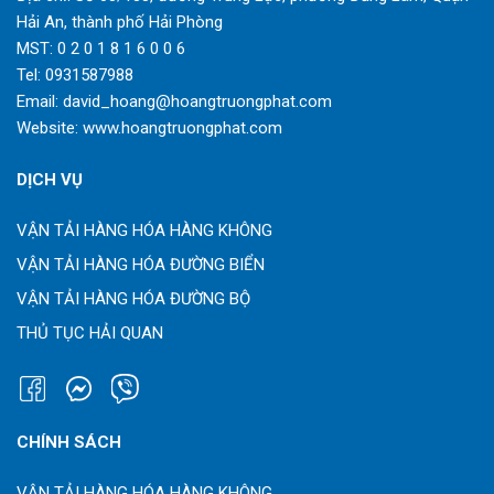
Hải An, thành phố Hải Phòng
MST: 0 2 0 1 8 1 6 0 0 6
Tel:
0931587988
Email:
david_hoang@hoangtruongphat.com
Website:
www.hoangtruongphat.com
DỊCH VỤ
VẬN TẢI HÀNG HÓA HÀNG KHÔNG
VẬN TẢI HÀNG HÓA ĐƯỜNG BIỂN
VẬN TẢI HÀNG HÓA ĐƯỜNG BỘ
THỦ TỤC HẢI QUAN
CHÍNH SÁCH
VẬN TẢI HÀNG HÓA HÀNG KHÔNG