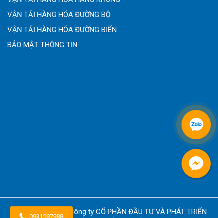
VẬN TẢI HÀNG HÓA ĐƯỜNG BỘ
VẬN TẢI HÀNG HÓA ĐƯỜNG BIỂN
BẢO MẬT THÔNG TIN
Copyright © 2026
Công ty CỔ PHẦN ĐẦU TƯ VÀ PHÁT TRIỂN
0931587988