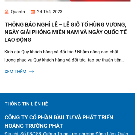
Quantri
24 Th4, 2023
THÔNG BÁO NGHỈ LỄ – LỄ GIỖ TỔ HÙNG VƯƠNG,
NGÀY GIẢI PHÓNG MIỀN NAM VÀ NGÀY QUỐC TẾ
LAO ĐỘNG
Kính gửi Quý khách hàng và đối tác ! Nhằm nâng cao chất
lượng phục vụ Quý khách hàng và đối tác, tạo sự thuận tiện
trong việc lập kế...
XEM THÊM
THÔNG TIN LIÊN HỆ
CÔNG TY CỔ PHẦN ĐẦU TƯ VÀ PHÁT TRIỂN
HOÀNG TRƯỜNG PHÁT
Địa chỉ: Số 08/188, đường Trung Lực, phường Đằng Lâm, Quận