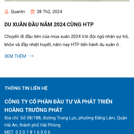
Quantri
28 Th2, 2024
DU XUÂN ĐẦU NĂM 2024 CÙNG HTP
Chuyến đi đầu tiên của mùa xuân 2024 Với đội ngũ nhân sự trẻ,
khỏe và đầy nhiệt huyết, năm nay HTP tiến hành du xuân ở
nhiều địa điểm...
XEM THÊM
THÔNG TIN LIÊN HỆ
CÔNG TY CỔ PHẦN ĐẦU TƯ VÀ PHÁT TRIỂN
HOÀNG TRƯỜNG PHÁT
Địa chỉ: Số 08/188, đường Trung Lực, phường Đằng Lâm, Quận
Hải An, thành phố Hải Phòng
MST: 0 2 0 1 8 1 6 0 0 6