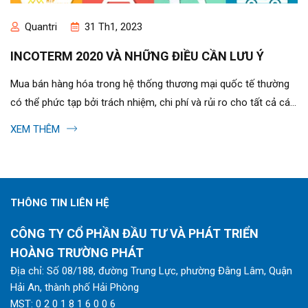
Quantri
31 Th1, 2023
INCOTERM 2020 VÀ NHỮNG ĐIỀU CẦN LƯU Ý
Mua bán hàng hóa trong hệ thống thương mại quốc tế thường
có thể phức tạp bởi trách nhiệm, chi phí và rủi ro cho tất cả các
bên cần...
XEM THÊM
THÔNG TIN LIÊN HỆ
CÔNG TY CỔ PHẦN ĐẦU TƯ VÀ PHÁT TRIỂN
HOÀNG TRƯỜNG PHÁT
Địa chỉ: Số 08/188, đường Trung Lực, phường Đằng Lâm, Quận
Hải An, thành phố Hải Phòng
MST: 0 2 0 1 8 1 6 0 0 6