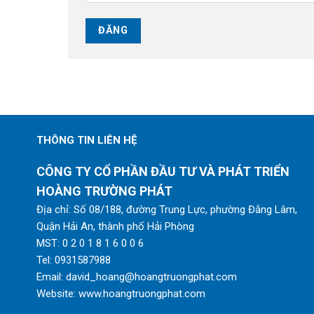
THÔNG TIN LIÊN HỆ
CÔNG TY CỔ PHẦN ĐẦU TƯ VÀ PHÁT TRIỂN
HOÀNG TRƯỜNG PHÁT
Địa chỉ: Số 08/188, đường Trung Lực, phường Đằng Lâm,
Quận Hải An, thành phố Hải Phòng
MST: 0 2 0 1 8 1 6 0 0 6
Tel:
0931587988
Email:
david_hoang@hoangtruongphat.com
Website:
www.hoangtruongphat.com