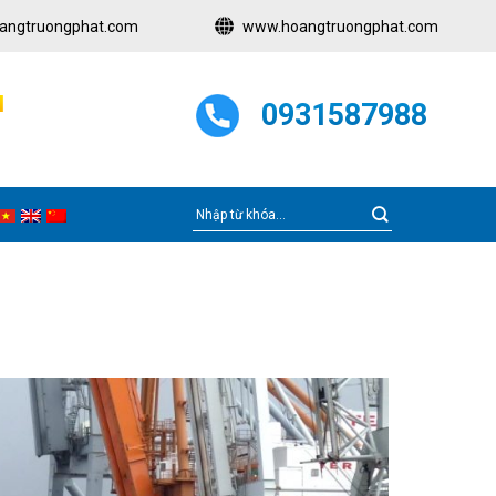
angtruongphat.com
www.hoangtruongphat.com
N
0931587988