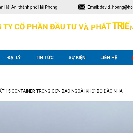
ận Hải An, thành phố Hải Phòng
Email:
david_hoang@ho
Ể
I
V
À
P
G
T
Y
C
Ổ
P
H
Ầ
N
Đ
Ầ
U
T
Ư
H
R
Á
T
T
ĐẠI LÝ
TIN TỨC
SỰ KIỆN
LIÊN HỆ
T 15 CONTAINER TRONG CƠN BÃO NGOÀI KHƠI BỒ ĐÀO NHA