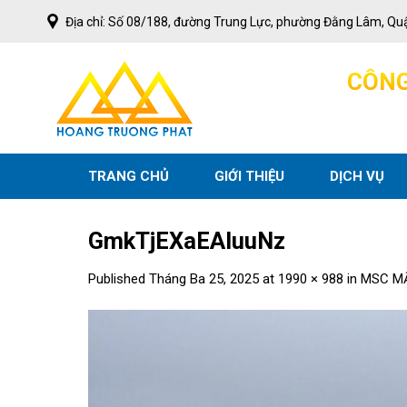
Skip
Địa chỉ: Số 08/188, đường Trung Lực, phường Đằng Lâm, Qu
to
content
C
Ô
N
TRANG CHỦ
GIỚI THIỆU
DỊCH VỤ
GmkTjEXaEAIuuNz
Published
Tháng Ba 25, 2025
at
1990 × 988
in
MSC MẤ