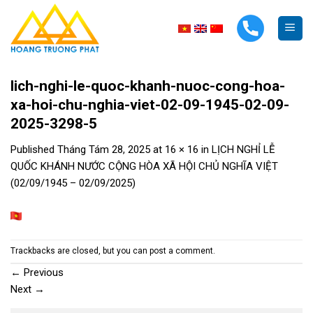
Skip
to
content
lich-nghi-le-quoc-khanh-nuoc-cong-hoa-
xa-hoi-chu-nghia-viet-02-09-1945-02-09-
2025-3298-5
Published
Tháng Tám 28, 2025
at
16 × 16
in
LỊCH NGHỈ LỄ
QUỐC KHÁNH NƯỚC CỘNG HÒA XÃ HỘI CHỦ NGHĨA VIỆT
(02/09/1945 – 02/09/2025)
Trackbacks are closed, but you can
post a comment
.
←
Previous
Next
→