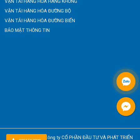
VẬN TẢI HÀNG HÓA HÀNG KHÔNG
VẬN TẢI HÀNG HÓA ĐƯỜNG BỘ
VẬN TẢI HÀNG HÓA ĐƯỜNG BIỂN
BẢO MẬT THÔNG TIN
Copyright © 2026
Công ty CỔ PHẦN ĐẦU TƯ VÀ PHÁT TRIỂN