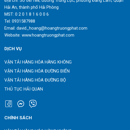
Địa chỉ: Số 08/188, đường Trung Lực, phường Đằng Lâm, Quận
Hải An, thành phố Hải Phòng
MST: 0 2 0 1 8 1 6 0 0 6
Tel:
0931587988
Email:
david_hoang@hoangtruongphat.com
Website:
www.hoangtruongphat.com
DỊCH VỤ
VẬN TẢI HÀNG HÓA HÀNG KHÔNG
VẬN TẢI HÀNG HÓA ĐƯỜNG BIỂN
VẬN TẢI HÀNG HÓA ĐƯỜNG BỘ
THỦ TỤC HẢI QUAN
CHÍNH SÁCH