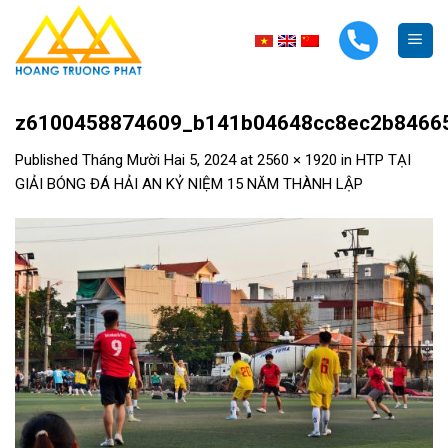
Skip
to
content
z6100458874609_b141b04648cc8ec2b8466
Published
Tháng Mười Hai 5, 2024
at
2560 × 1920
in
HTP TẠI
GIẢI BÓNG ĐÁ HẢI AN KỶ NIỆM 15 NĂM THÀNH LẬP