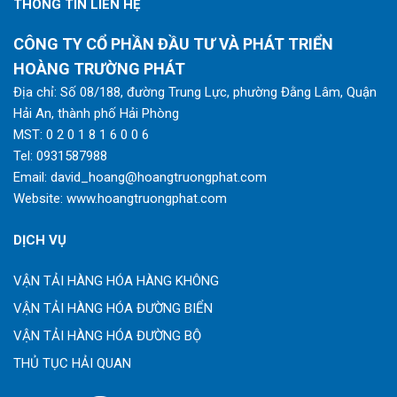
THÔNG TIN LIÊN HỆ
CÔNG TY CỔ PHẦN ĐẦU TƯ VÀ PHÁT TRIỂN
HOÀNG TRƯỜNG PHÁT
Địa chỉ: Số 08/188, đường Trung Lực, phường Đằng Lâm, Quận
Hải An, thành phố Hải Phòng
MST: 0 2 0 1 8 1 6 0 0 6
Tel:
0931587988
Email:
david_hoang@hoangtruongphat.com
Website:
www.hoangtruongphat.com
DỊCH VỤ
VẬN TẢI HÀNG HÓA HÀNG KHÔNG
VẬN TẢI HÀNG HÓA ĐƯỜNG BIỂN
VẬN TẢI HÀNG HÓA ĐƯỜNG BỘ
THỦ TỤC HẢI QUAN