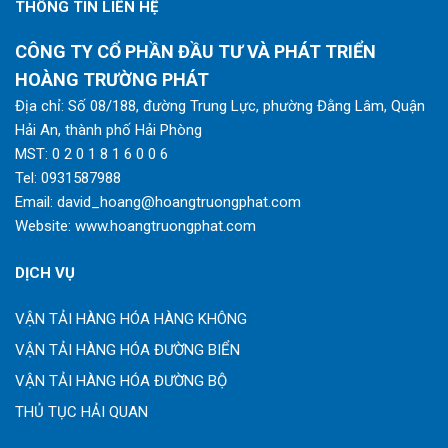
THÔNG TIN LIÊN HỆ
CÔNG TY CỔ PHẦN ĐẦU TƯ VÀ PHÁT TRIỂN
HOÀNG TRƯỜNG PHÁT
Địa chỉ: Số 08/188, đường Trung Lực, phường Đằng Lâm, Quận
Hải An, thành phố Hải Phòng
MST: 0 2 0 1 8 1 6 0 0 6
Tel:
0931587988
Email:
david_hoang@hoangtruongphat.com
Website:
www.hoangtruongphat.com
DỊCH VỤ
VẬN TẢI HÀNG HÓA HÀNG KHÔNG
VẬN TẢI HÀNG HÓA ĐƯỜNG BIỂN
VẬN TẢI HÀNG HÓA ĐƯỜNG BỘ
THỦ TỤC HẢI QUAN