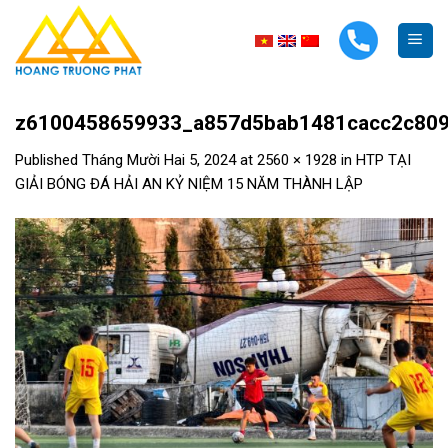
Skip
to
content
z6100458659933_a857d5bab1481cacc2c80
Published
Tháng Mười Hai 5, 2024
at
2560 × 1928
in
HTP TẠI
GIẢI BÓNG ĐÁ HẢI AN KỶ NIỆM 15 NĂM THÀNH LẬP