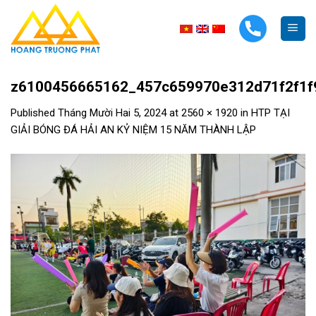
Skip
to
content
z6100456665162_457c659970e312d71f2f1f
Published
Tháng Mười Hai 5, 2024
at
2560 × 1920
in
HTP TẠI
GIẢI BÓNG ĐÁ HẢI AN KỶ NIỆM 15 NĂM THÀNH LẬP