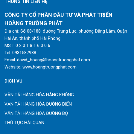
THÔNG TIN LIÊN HỆ
CÔNG TY CỔ PHẦN ĐẦU TƯ VÀ PHÁT TRIỂN
HOÀNG TRƯỜNG PHÁT
Địa chỉ: Số 08/188, đường Trung Lực, phường Đằng Lâm, Quận
Hải An, thành phố Hải Phòng
MST: 0 2 0 1 8 1 6 0 0 6
Tel:
0931587988
Email:
david_hoang@hoangtruongphat.com
Website:
www.hoangtruongphat.com
DỊCH VỤ
VẬN TẢI HÀNG HÓA HÀNG KHÔNG
VẬN TẢI HÀNG HÓA ĐƯỜNG BIỂN
VẬN TẢI HÀNG HÓA ĐƯỜNG BỘ
THỦ TỤC HẢI QUAN