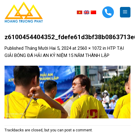
Skip
to
content
z6100454404352_fdefe61d3bf38b0863713e
Published
Tháng Mười Hai 5, 2024
at
2560 × 1072
in
HTP TẠI
GIẢI BÓNG ĐÁ HẢI AN KỶ NIỆM 15 NĂM THÀNH LẬP
Trackbacks are closed, but you can
post a comment
.