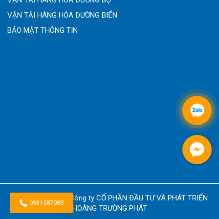
VẬN TẢI HÀNG HÓA ĐƯỜNG BỘ
VẬN TẢI HÀNG HÓA ĐƯỜNG BIỂN
BẢO MẬT THÔNG TIN
Copyright © 2026
Công ty CỔ PHẦN ĐẦU TƯ VÀ PHÁT TRIỂN
0931587988
HOÀNG TRƯỜNG PHÁT