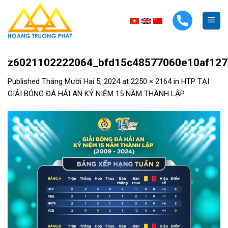
Skip
to
content
z6021102222064_bfd15c48577060e10af127
Published
Tháng Mười Hai 5, 2024
at
2250 × 2164
in
HTP TẠI
GIẢI BÓNG ĐÁ HẢI AN KỶ NIỆM 15 NĂM THÀNH LẬP