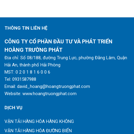
THÔNG TIN LIÊN HỆ
CÔNG TY CỔ PHẦN ĐẦU TƯ VÀ PHÁT TRIỂN
HOÀNG TRƯỜNG PHÁT
Địa chỉ: Số 08/188, đường Trung Lực, phường Đằng Lâm, Quận
Hải An, thành phố Hải Phòng
MST: 0 2 0 1 8 1 6 0 0 6
Tel:
0931587988
Email:
david_hoang@hoangtruongphat.com
Website:
www.hoangtruongphat.com
DỊCH VỤ
VẬN TẢI HÀNG HÓA HÀNG KHÔNG
VẬN TẢI HÀNG HÓA ĐƯỜNG BIỂN