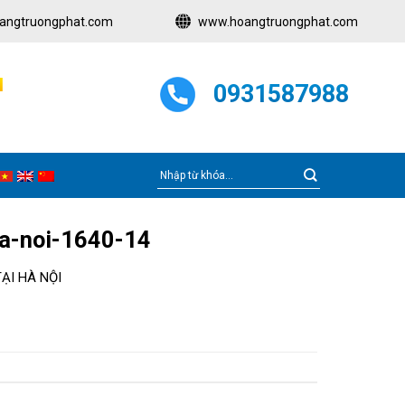
angtruongphat.com
www.hoangtruongphat.com
N
0931587988
ha-noi-1640-14
ẠI HÀ NỘI