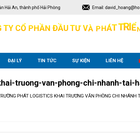
ận Hải An, thành phố Hải Phòng
Email:
david_hoang@ho
H
P
Á
À
V
H
Ầ
N
G
T
Y
C
Ổ
P
T
Đ
Ư
Ầ
U
T
T
R
Ể
I
ĐẠI LÝ
TIN TỨC
SỰ KIỆN
LIÊN HỆ
khai-truong-van-phong-chi-nhanh-tai-
RƯỜNG PHÁT LOGISTICS KHAI TRƯƠNG VĂN PHÒNG CHI NHÁNH T