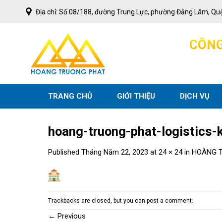
Skip
Địa chỉ: Số 08/188, đường Trung Lực, phường Đằng Lâm, Qu
to
content
C
Ô
N
TRANG CHỦ
GIỚI THIỆU
DỊCH VỤ
hoang-truong-phat-logistics-
Published
Tháng Năm 22, 2023
at
24 × 24
in
HOÀNG T
Trackbacks are closed, but you can
post a comment
.
←
Previous